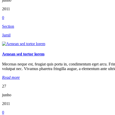
junho
2011
0
Section
Jamil
Aenean sed tortor lorem
Mecenas neque est, feugiat quis porta in, condimentum eget arcu. Fringill
volutpat nec. Vivamus pharetra fringilla augue, a elementum ante ultric
Read more
27
junho
2011
0